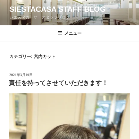
コ
SIESTACASA STAFF BLOG
ン
シエスタカーサ スタッフブログ
テ
ン
ツ
メニュー
へ
ス
キ
カテゴリー: 宮内カット
ッ
プ
投
2021年3月19日
稿
責任を持ってさせていただきます！
日: