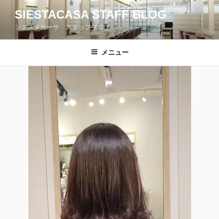
コ
SIESTACASA STAFF BLOG
ン
シエスタカーサ スタッフブログ
テ
ン
ツ
メニュー
へ
ス
キ
ッ
プ