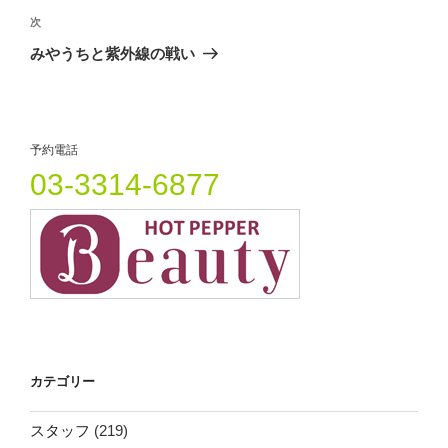
ド
さ
ド
ビ
ウ
い
ウ
投
次
次
で
(
で
開
新
開
稿
ゲ
の
みやうちと紫外線の戦い
き
し
き
ま
い
ま
投
ー
す
ウ
す
)
ィ
)
稿
シ
ン
ド
ウ
ョ
で
開
予約電話
ン
き
ま
03-3314-6877
す
)
カテゴリー
スタッフ
(219)