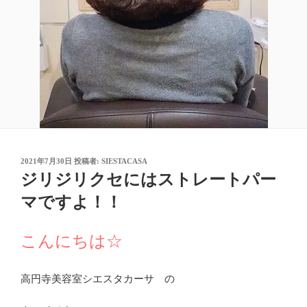
投
2021年7月30日
投稿者:
SIESTACASA
稿
ジリジリクセにはストレートパー
日:
マですよ！！
こんにちは☆
高円寺美容室シエスタカーサ の