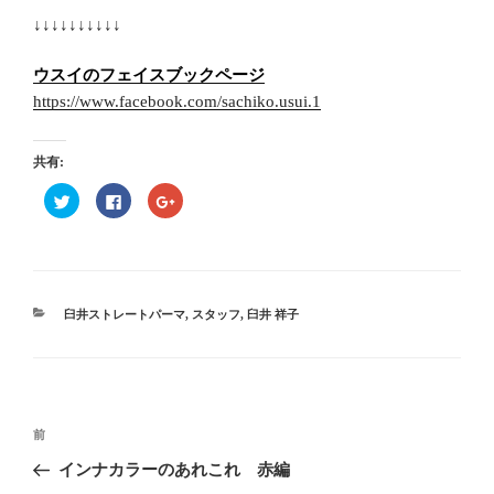
↓↓↓↓↓↓↓↓↓↓
ウスイのフェイスブックページ
https://www.facebook.com/sachiko.usui.1
共有:
ク
F
ク
リ
a
リ
ッ
c
ッ
ク
e
ク
し
b
し
て
o
て
T
o
G
w
k
o
i
で
o
t
共
g
カ
臼井ストレートパーマ
,
スタッフ
,
臼井 祥子
t
有
l
テ
e
す
e
r
る
+
ゴ
で
に
で
リ
共
は
共
有
ク
有
ー
(
リ
(
投
新
ッ
新
し
ク
し
過
前
い
し
い
稿
ウ
て
ウ
去
インナカラーのあれこれ 赤編
ィ
く
ィ
ナ
ン
だ
ン
の