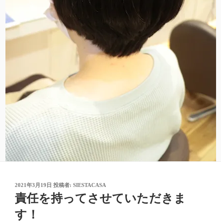
投
2021年3月19日
投稿者:
SIESTACASA
稿
責任を持ってさせていただきま
日:
す！