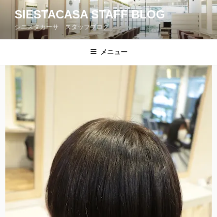
コ
SIESTACASA STAFF BLOG
ン
シエスタカーサ スタッフブログ
テ
ン
ツ
メニュー
へ
ス
キ
ッ
プ