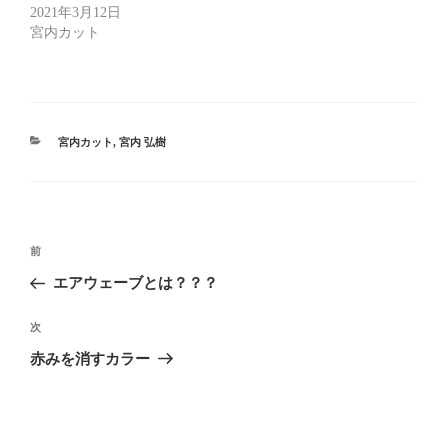
し
ク
し
2021年3月12日
い
し
い
ウ
て
ウ
宮内カット
ィ
く
ィ
ン
だ
ン
ド
さ
ド
ウ
い
ウ
で
(
で
開
新
開
き
し
き
ま
い
ま
す
ウ
す
カ
宮内カット
,
宮内 弘樹
)
ィ
)
テ
ン
ド
ゴ
ウ
リ
で
開
ー
き
ま
投
す
過
前
)
稿
去
エアウェーブとは？？？
ナ
の
ビ
投
次
次
稿
ゲ
の
赤みを消すカラー
投
ー
稿
シ
ョ