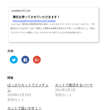
casamiya.fc2.net
責任を持ってさせていただきます！
https://casamiya.fc2.net/blog-entry-42.html
こんにちは！高円寺の美容室SiESTA CASA（シエスタカーサ）スタイリストの みやうち です。
最近みやうちは1月いっぱいで退社した西田のお客様を担当させて頂くことが増えました。担当し
てたスタイリストが退社してもシエスタカーサに来ていただけるのは本当にあり...
共有:
ク
F
ク
リ
a
リ
ッ
c
ッ
ク
e
ク
し
b
し
て
o
て
T
o
G
関連
w
k
o
i
で
o
ばっさりカットでイメチェ
t
共
g
カットで復活するパーマ
t
有
l
ン
2021年2月1日
e
す
e
r
る
+
2020年12月19日
宮内カット
で
に
で
宮内カット
共
は
共
有
ク
有
(
リ
(
カットで扱いやすく！
新
ッ
新