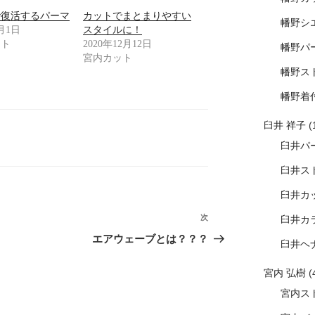
で復活するパーマ
カットでまとまりやすい
幡野シ
2月1日
スタイルに！
ット
2020年12月12日
幡野パ
宮内カット
幡野ス
幡野着
臼井 祥子
(
臼井パ
臼井ス
臼井カ
次
次
臼井カ
の
エアウェーブとは？？？
臼井ヘ
投
稿
宮内 弘樹
(
宮内ス