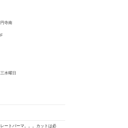
高円寺南
F
、三水曜日
トレートパーマ。。。カットは必