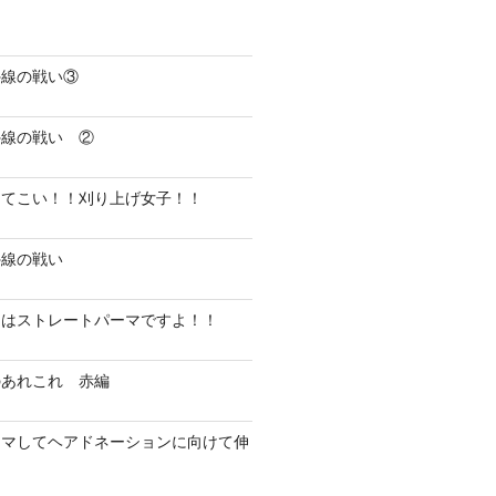
外線の戦い③
外線の戦い ②
ってこい！！刈り上げ女子！！
外線の戦い
にはストレートパーマですよ！！
のあれこれ 赤編
ーマしてヘアドネーションに向けて伸
！