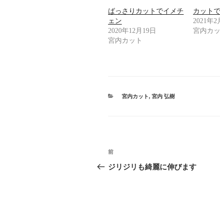
i
で
o
t
共
g
ばっさりカットでイメチ
カット
t
有
l
ェン
2021年
e
す
e
r
る
+
2020年12月19日
宮内カ
で
に
で
共
は
共
宮内カット
有
ク
有
(
リ
(
新
ッ
新
し
ク
し
い
し
い
ウ
て
ウ
ィ
く
ィ
ン
だ
ン
ド
さ
ド
カ
宮内カット
,
宮内 弘樹
ウ
い
ウ
で
テ
(
で
開
新
開
ゴ
き
し
き
リ
ま
い
ま
す
ー
ウ
す
)
ィ
)
ン
投
ド
ウ
過
前
で
稿
開
去
ジリジリも綺麗に伸びます
き
ま
の
ナ
す
)
投
ビ
稿
ゲ