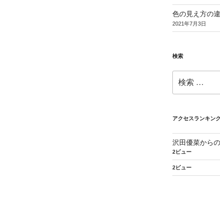
色の見え方の
2021年7月3日
検索
検
索:
アクセスランキン
沢田優菜から
2ビュー
2ビュー