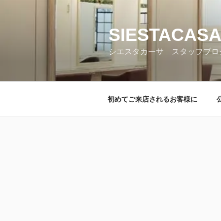
コ
ン
テ
SIESTACASA
ン
シエスタカーサ スタッフブロ
ツ
へ
ス
キ
初めてご来店されるお客様に
ッ
プ