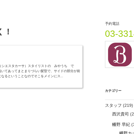
予約電話
く！
03-331
ASA（シエスタカーサ）スタイリストの みやうち で
梳いてあってまとまりづらい髪型で、サイドの部分が前
なるということなのでそこをメインにス...
カテゴリー
スタッフ
(219)
西沢貴司
(2
幡野 早紀
(
幡野カ