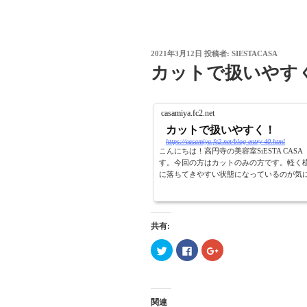
投
2021年3月12日
投稿者:
SIESTACASA
稿
カットで扱いやす
日:
casamiya.fc2.net
カットで扱いやすく！
https://casamiya.fc2.net/blog-entry-40.html
こんにちは！高円寺の美容室SiESTA C
す。今回の方はカットのみの方です。軽く
に落ちてきやすい状態になっているのが気に
共有:
ク
F
ク
リ
a
リ
ッ
c
ッ
ク
e
ク
し
b
し
て
o
て
T
o
G
関連
w
k
o