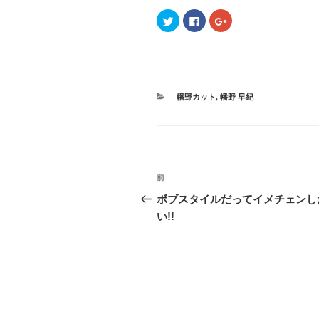
ク
F
ク
リ
a
リ
ッ
c
ッ
ク
e
ク
し
b
し
て
o
て
T
o
G
w
k
o
i
で
o
t
共
g
カ
幡野カット
,
幡野 早紀
t
有
l
テ
e
す
e
r
る
+
ゴ
で
に
で
リ
共
は
共
ー
有
ク
有
(
リ
(
新
ッ
新
投
し
ク
し
過
前
い
し
い
ウ
て
ウ
稿
去
ィ
く
ィ
ボブスタイルだってイメチェンし
ン
だ
ン
の
ド
さ
ド
い!!
ナ
ウ
い
ウ
投
で
(
で
開
新
開
ビ
稿
き
し
き
ま
い
ま
す
ウ
す
ゲ
)
ィ
)
ン
ド
ー
ウ
で
開