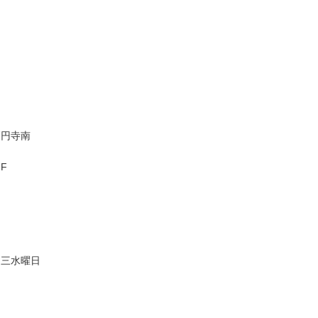
高円寺南
F
、三水曜日