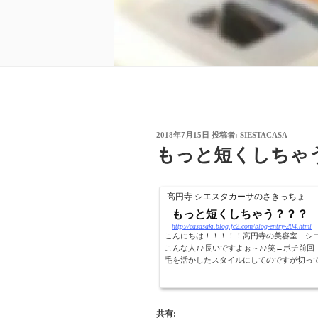
投
2018年7月15日
投稿者:
SIESTACASA
稿
もっと短くしちゃ
日:
高円寺 シエスタカーサのさきっちょ
もっと短くしちゃう？？？
http://casasaki.blog.fc2.com/blog-entry-204.html
こんにちは！！！！！高円寺の美容室 シ
こんな人♪♪長いですよぉ～♪♪笑←ポチ前
毛を活かしたスタイルにしてのですが切って
共有: