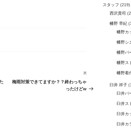
スタッフ
(219)
西沢貴司
(2
幡野 早紀
(
幡野カ
幡野シ
幡野パ
幡野ス
幡野着
次
次
の
た
梅雨対策できてますか？？終わっちゃ
臼井 祥子
(
投
ったけどw
臼井パ
稿
臼井ス
臼井カ
臼井カ