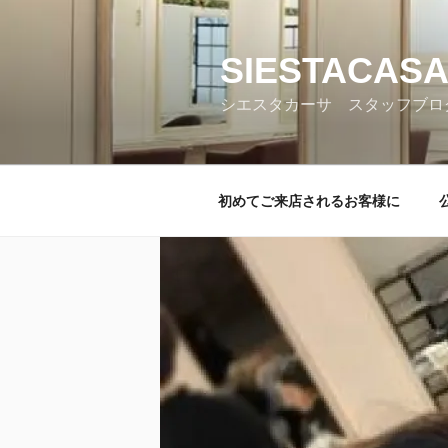
コ
ン
テ
SIESTACASA
ン
シエスタカーサ スタッフブロ
ツ
へ
ス
キ
初めてご来店されるお客様に
ッ
プ