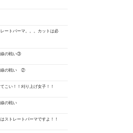
トレートパーマ。。。カットは必
外線の戦い③
外線の戦い ②
ってこい！！刈り上げ女子！！
外線の戦い
にはストレートパーマですよ！！