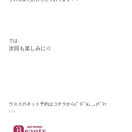
では、
次回も楽しみに☆
ウスイのネット予約はコチラから(ﾟ０ﾟ)(｡_｡)ﾍﾟｺｯ
↓↓↓