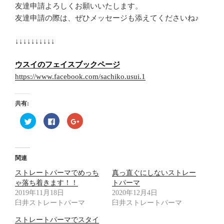
友達申請よろしくお願いいたします。
友達申請の際は、ぜひメッセージも添えてくださいね♪
↓↓↓↓↓↓↓↓↓↓
ウスイのフェイスブックページ
https://www.facebook.com/sachiko.usui.1
共有:
ク
F
ク
リ
a
リ
ッ
c
ッ
ク
e
ク
し
b
し
て
o
て
T
o
G
関連
w
k
o
i
で
o
ストレートパーマでめっち
t
共
g
真っ直ぐにしないストレー
t
有
l
ゃ落ち着きます！！
トパーマ
e
す
e
r
る
+
2019年11月18日
2020年12月4日
で
に
で
臼井ストレートパーマ
共
は
共
臼井ストレートパーマ
有
ク
有
(
リ
(
ストレートパーマでスタイ
新
ッ
新