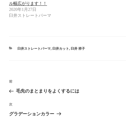
し
ク
し
ル幅広がります！！
い
し
い
ウ
て
ウ
2020年1月27日
ィ
く
ィ
臼井ストレートパーマ
ン
だ
ン
ド
さ
ド
ウ
い
ウ
で
(
で
開
新
開
き
し
き
ま
い
ま
す
ウ
す
)
ィ
)
カ
ン
臼井ストレートパーマ
,
臼井カット
,
臼井 祥子
ド
テ
ウ
ゴ
で
開
リ
き
ー
ま
す
投
)
過
前
稿
去
毛先のまとまりをよくするには
ナ
の
ビ
投
次
次
稿
ゲ
の
グラデーションカラー
投
ー
稿
シ