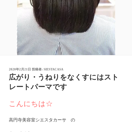
投
2020年2月21日
投稿者:
SIESTACASA
稿
広がり・うねりをなくすにはスト
日:
レートパーマです
こんにちは☆
高円寺美容室シエスタカーサ の