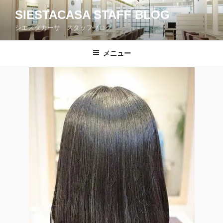
コ
SIESTACASA STAFF BLOG
ン
シエスタカーサ スタッフブログ
テ
ン
ツ
メニュー
へ
ス
キ
ッ
プ