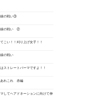
外線の戦い③
外線の戦い ②
ってこい！！刈り上げ女子！！
外線の戦い
にはストレートパーマですよ！！
のあれこれ 赤編
ーマしてヘアドネーションに向けて伸
！