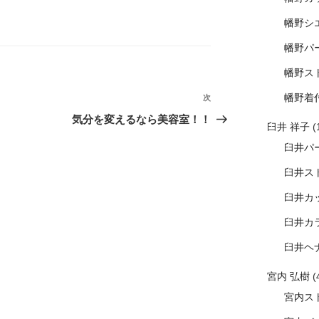
幡野シ
幡野パ
幡野ス
幡野着
次
次
の
気分を変えるなら美容室！！
臼井 祥子
(
投
臼井パ
稿
臼井ス
臼井カ
臼井カ
臼井ヘ
宮内 弘樹
(
宮内ス