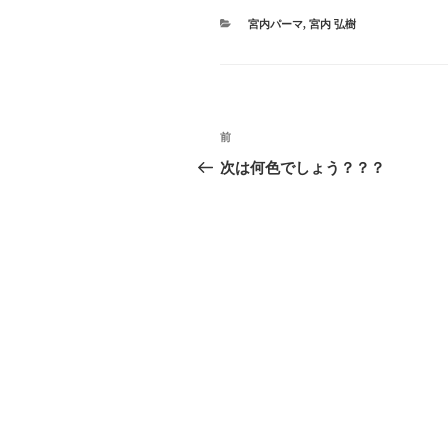
i
で
o
t
共
g
カ
宮内パーマ
,
宮内 弘樹
t
有
l
テ
e
す
e
r
る
+
ゴ
で
に
で
リ
共
は
共
ー
有
ク
有
(
リ
(
新
ッ
新
投
し
ク
し
過
前
い
し
い
ウ
て
ウ
稿
去
ィ
く
ィ
次は何色でしょう？？？
ン
だ
ン
の
ド
さ
ド
ナ
ウ
い
ウ
投
で
(
で
開
新
開
ビ
稿
き
し
き
ま
い
ま
す
ウ
す
ゲ
)
ィ
)
ン
ド
ー
ウ
で
開
シ
き
ま
す
ョ
)
ン