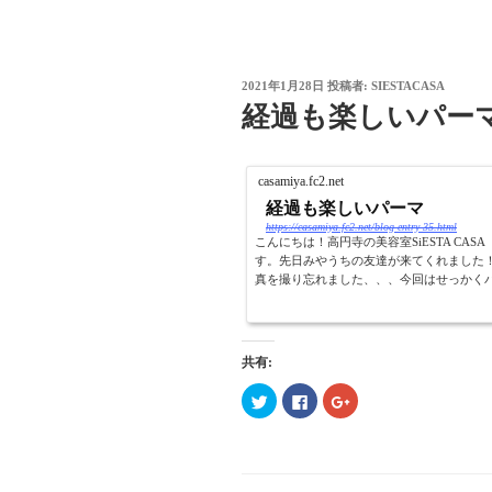
投
2021年1月28日
投稿者:
SIESTACASA
稿
経過も楽しいパー
日:
casamiya.fc2.net
経過も楽しいパーマ
https://casamiya.fc2.net/blog-entry-35.html
こんにちは！高円寺の美容室SiESTA C
す。先日みやうちの友達が来てくれました
真を撮り忘れました、、、今回はせっかくパ
共有:
ク
F
ク
リ
a
リ
ッ
c
ッ
ク
e
ク
し
b
し
て
o
て
T
o
G
w
k
o