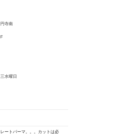
高円寺南
F
、三水曜日
トレートパーマ。。。カットは必