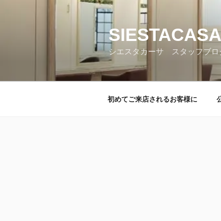
コ
ン
テ
SIESTACASA
ン
シエスタカーサ スタッフブロ
ツ
へ
ス
キ
初めてご来店されるお客様に
ッ
プ