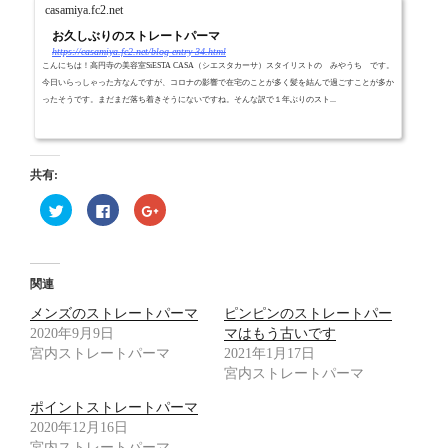
casamiya.fc2.net
お久しぶりのストレートパーマ
https://casamiya.fc2.net/blog-entry-34.html
こんにちは！高円寺の美容室SiESTA CASA（シエスタカーサ）スタイリストの みやうち です。
今日いらっしゃった方なんですが、コロナの影響で在宅のことが多く髪を結んで過ごすことが多か
ったそうです。まだまだ落ち着きそうにないですね。そんな訳で１年ぶりのスト...
共有:
ク
F
ク
リ
a
リ
ッ
c
ッ
ク
e
ク
し
b
し
て
o
て
T
o
G
関連
w
k
o
i
で
o
メンズのストレートパーマ
t
共
g
ピンピンのストレートパー
t
有
l
2020年9月9日
マはもう古いです
e
す
e
r
る
+
宮内ストレートパーマ
2021年1月17日
で
に
で
共
は
共
宮内ストレートパーマ
有
ク
有
(
リ
(
ポイントストレートパーマ
新
ッ
新
し
ク
し
2020年12月16日
い
し
い
ウ
て
ウ
宮内ストレートパーマ