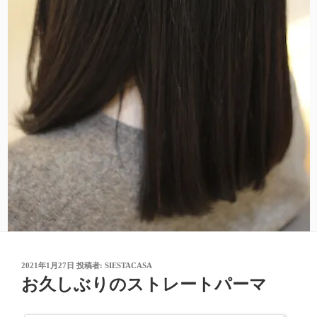
投
2021年1月27日
投稿者:
SIESTACASA
稿
お久しぶりのストレートパーマ
日: