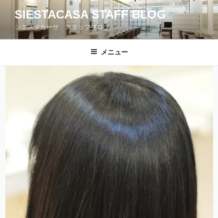
コ
SIESTACASA STAFF BLOG
ン
シエスタカーサ スタッフブログ
テ
ン
ツ
メニュー
へ
ス
キ
ッ
プ