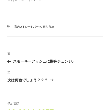
ィ
く
ィ
ン
だ
ン
ド
さ
ド
ウ
い
ウ
で
(
で
開
新
開
き
し
き
ま
い
ま
す
ウ
す
カ
宮内ストレートパーマ
,
宮内 弘樹
)
ィ
)
テ
ン
ド
ゴ
ウ
リ
で
開
ー
き
ま
投
す
過
前
)
稿
去
スモーキーアッシュに髪色チェンジ♪
ナ
の
ビ
投
次
次
稿
ゲ
の
次は何色でしょう？？？
投
ー
稿
シ
ョ
予約電話
ン