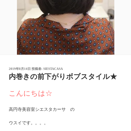
投
2019年8月14日
投稿者:
SIESTACASA
稿
内巻きの前下がりボブスタイル★
日:
こんにちは☆
高円寺美容室シエスタカーサ の
ウスイです。。。。