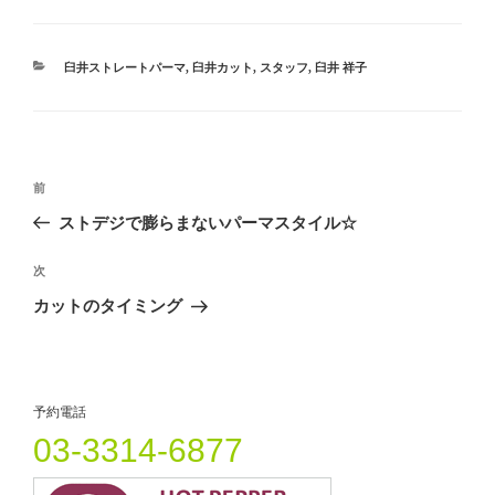
で
(
で
開
新
開
き
し
き
ま
い
ま
す
ウ
す
カ
臼井ストレートパーマ
,
臼井カット
,
スタッフ
,
臼井 祥子
)
ィ
)
テ
ン
ド
ゴ
ウ
リ
で
開
ー
き
ま
投
す
過
前
)
稿
去
ストデジで膨らまないパーマスタイル☆
ナ
の
ビ
投
次
次
稿
ゲ
の
カットのタイミング
投
ー
稿
シ
ョ
予約電話
ン
03-3314-6877