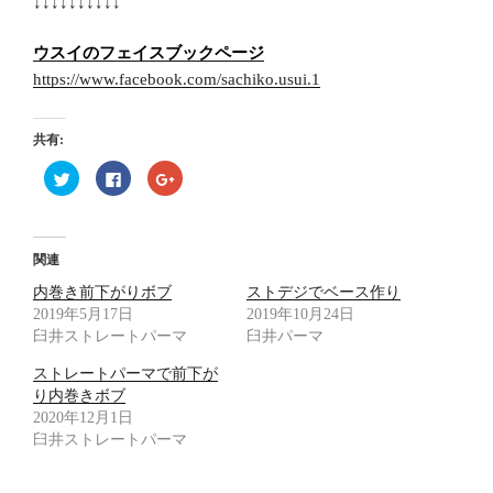
↓↓↓↓↓↓↓↓↓↓
ウスイのフェイスブックページ
https://www.facebook.com/sachiko.usui.1
共有:
ク
F
ク
リ
a
リ
ッ
c
ッ
ク
e
ク
し
b
し
て
o
て
T
o
G
関連
w
k
o
i
で
o
内巻き前下がりボブ
t
共
g
ストデジでベース作り
t
有
l
2019年5月17日
2019年10月24日
e
す
e
r
る
+
臼井ストレートパーマ
臼井パーマ
で
に
で
共
は
共
有
ク
有
ストレートパーマで前下が
(
リ
(
り内巻きボブ
新
ッ
新
し
ク
し
2020年12月1日
い
し
い
ウ
て
ウ
臼井ストレートパーマ
ィ
く
ィ
ン
だ
ン
ド
さ
ド
ウ
い
ウ