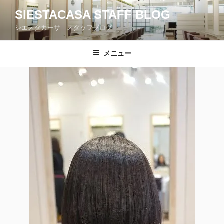
コ
SIESTACASA STAFF BLOG
ン
シエスタカーサ スタッフブログ
テ
ン
ツ
メニュー
へ
ス
キ
ッ
プ