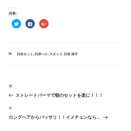
共有:
ク
F
ク
リ
a
リ
ッ
c
ッ
ク
e
ク
し
b
し
て
o
て
T
o
G
w
k
o
i
で
o
t
共
g
カ
臼井カット
,
臼井ヘナ
,
スタッフ
,
臼井 祥子
t
有
l
テ
e
す
e
r
る
+
ゴ
で
に
で
リ
共
は
共
有
ク
有
ー
(
リ
(
投
新
ッ
新
し
ク
し
過
前
い
し
い
稿
ウ
て
ウ
去
ストレートパーマで朝のセットを楽に！！！
ィ
く
ィ
ナ
ン
だ
ン
の
ド
さ
ド
ビ
ウ
い
ウ
投
次
次
で
(
で
開
新
開
稿
ゲ
の
ロングヘアからバッサリ！！イメチェンなら…
き
し
き
ま
い
ま
投
ー
す
ウ
す
)
ィ
)
稿