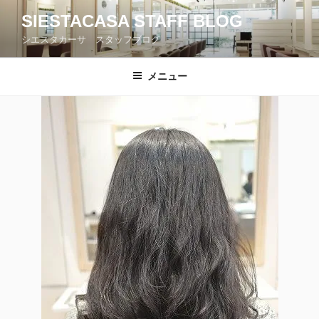
コ
SIESTACASA STAFF BLOG
ン
シエスタカーサ スタッフブログ
テ
ン
ツ
メニュー
へ
ス
キ
ッ
プ