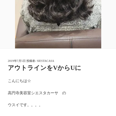
投
2019年7月5日
投稿者:
SIESTACASA
稿
アウトラインをVからUに
日:
こんにちは☆
高円寺美容室シエスタカーサ の
ウスイです。。。。