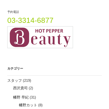
シ
ン
ド
ウ
ョ
で
開
予約電話
ン
き
ま
03-3314-6877
す
)
カテゴリー
スタッフ
(219)
西沢貴司
(2)
幡野 早紀
(31)
幡野カット
(8)