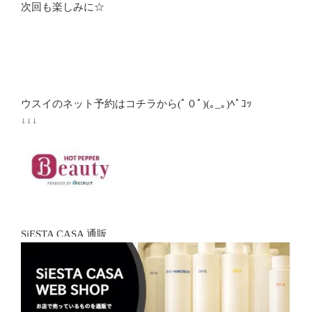
次回も楽しみに☆
ウスイのネット予約はコチラから(ﾟ０ﾟ)(｡_｡)ﾍﾟｺｯ
↓↓↓
SiESTA CASA 通販