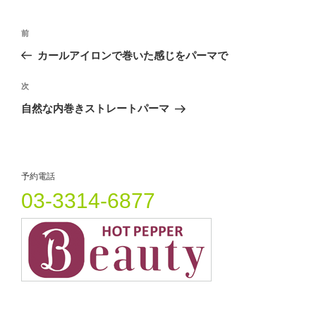
有
ク
有
ー
(
リ
(
投
新
ッ
新
し
ク
し
過
前
い
し
い
稿
ウ
て
ウ
去
カールアイロンで巻いた感じをパーマで
ィ
く
ィ
ナ
ン
だ
ン
の
ド
さ
ド
ビ
ウ
い
ウ
投
次
次
で
(
で
開
新
開
稿
ゲ
の
自然な内巻きストレートパーマ
き
し
き
ま
い
ま
投
ー
す
ウ
す
)
ィ
)
稿
シ
ン
ド
ウ
ョ
で
開
予約電話
ン
き
ま
03-3314-6877
す
)