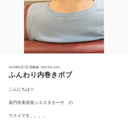
投
2019年6月7日
投稿者:
SIESTACASA
稿
ふんわり内巻きボブ
日:
こんにちは☆
高円寺美容室シエスタカーサ の
ウスイです。。。。