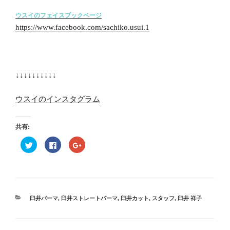
ウスイのフェイスブックページ
https://www.facebook.com/sachiko.usui.1
↓↓↓↓↓↓↓↓↓↓
ウスイのインスタグラム
共有:
ク
F
ク
リ
a
リ
ッ
c
ッ
ク
e
ク
し
b
し
て
o
て
T
o
G
w
k
o
i
で
o
t
共
g
カ
臼井パーマ
,
臼井ストレートパーマ
,
臼井カット
,
スタッフ
,
臼井 祥子
t
有
l
テ
e
す
e
r
る
+
ゴ
で
に
で
リ
共
は
共