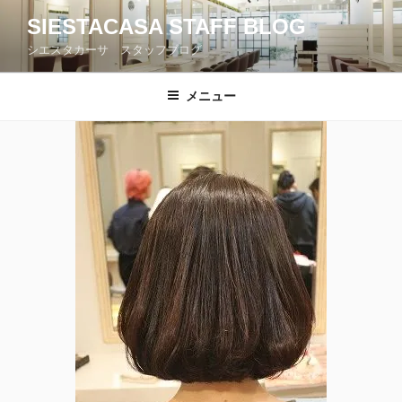
コ
SIESTACASA STAFF BLOG
ン
シエスタカーサ スタッフブログ
テ
ン
ツ
メニュー
へ
ス
キ
ッ
プ