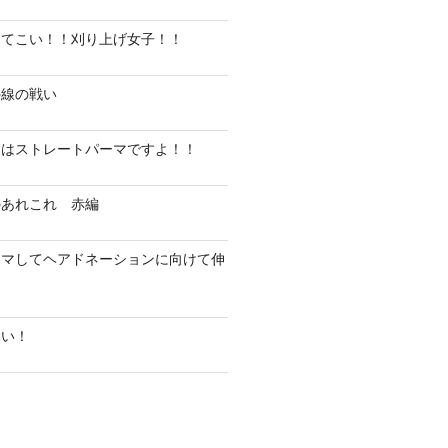
ってこい！！刈り上げ女子！！
外線の戦い
にはストレートパーマですよ！！
のあれこれ 赤編
ーマしてヘアドネーションに向けて伸
！
違い！