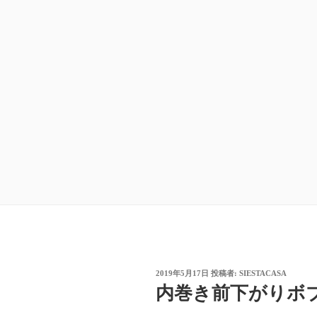
投
2019年5月17日
投稿者:
SIESTACASA
稿
内巻き前下がりボ
日: