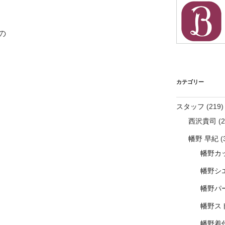
の
カテゴリー
スタッフ
(219)
西沢貴司
(2
幡野 早紀
(
幡野カ
幡野シ
幡野パ
幡野ス
幡野着