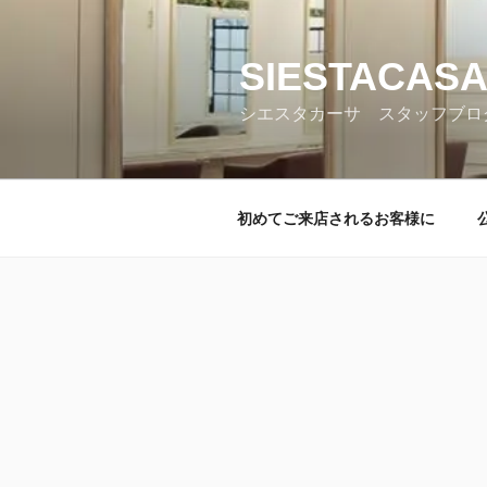
コ
ン
テ
SIESTACASA
ン
シエスタカーサ スタッフブロ
ツ
へ
ス
キ
初めてご来店されるお客様に
ッ
プ