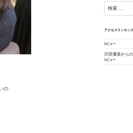
検
索:
アクセスランキン
2ビュー
沢田優菜から
1ビュー
いの