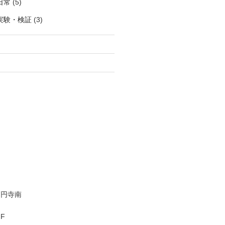
日常
(5)
実験・検証
(3)
高円寺南
F