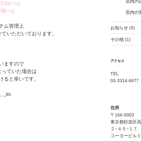
宮内の
EBから
||
客様へ
||
宮内の
テム管理上
お知らせ
(5)
せていただいております。
その他
(1)
アクセス
いますので
なっていた場合は
TEL
けると幸いです。
03-3314-6877
_)m
住所
〒166-0003
東京都杉並区
２−４５−１７
コーヨービル１