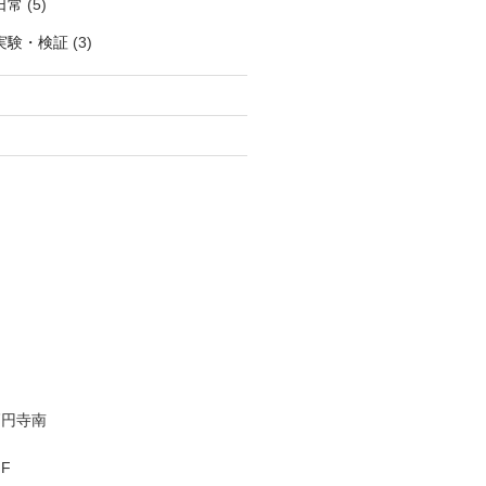
日常
(5)
実験・検証
(3)
高円寺南
F