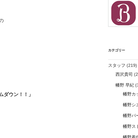
の
カテゴリー
スタッフ
(219)
西沢貴司
(2
幡野 早紀
(
幡野カ
ムダウン！！」
幡野シ
幡野パ
幡野ス
幡野着