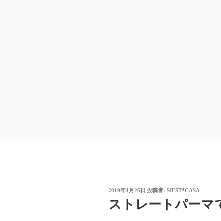
投
2019年4月26日
投稿者:
SIESTACASA
稿
ストレートパーマ
日: