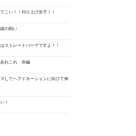
ってこい！！刈り上げ女子！！
外線の戦い
にはストレートパーマですよ！！
のあれこれ 赤編
ーマしてヘアドネーションに向けて伸
！
違い！