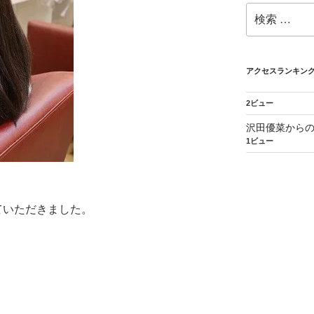
検
索:
アクセスランキン
2ビュー
沢田優菜から
1ビュー
ていただきました。