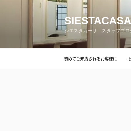
コ
ン
テ
SIESTACASA
ン
シエスタカーサ スタッフブロ
ツ
へ
ス
キ
初めてご来店されるお客様に
ッ
プ