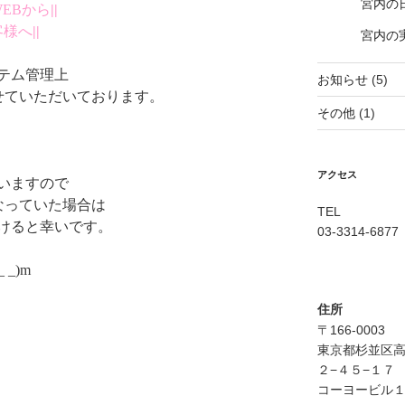
宮内の
EBから
||
客様へ
||
宮内の
テム管理上
お知らせ
(5)
せていただいております。
その他
(1)
アクセス
いますので
なっていた場合は
TEL
けると幸いです。
03-3314-6877
_)m
住所
〒166-0003
東京都杉並区
２−４５−１７
コーヨービル１