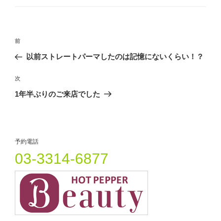
r
る
+
ゴ
で
に
で
リ
共
は
共
有
ク
有
ー
(
リ
(
投
新
ッ
新
し
ク
し
過
前
い
し
い
稿
ウ
て
ウ
去
以前ストレートパーマしたのは記憶にないくらい！？
ィ
く
ィ
ナ
ン
だ
ン
の
ド
さ
ド
ビ
ウ
い
ウ
投
次
次
で
(
で
開
新
開
稿
ゲ
の
1年半ぶりのご来店でした
き
し
き
ま
い
ま
投
ー
す
ウ
す
)
ィ
)
稿
シ
ン
ド
ウ
ョ
で
開
予約電話
ン
き
ま
03-3314-6877
す
)