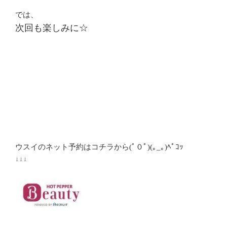
では、
次回も楽しみに☆
ウスイのネット予約はコチラから(ﾟ０ﾟ)(｡_｡)ﾍﾟｺｯ
↓↓↓