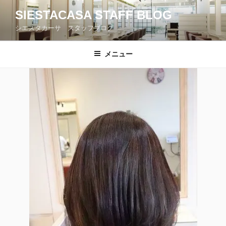
コ
SIESTACASA STAFF BLOG
ン
シエスタカーサ スタッフブログ
テ
ン
ツ
メニュー
へ
ス
キ
ッ
プ