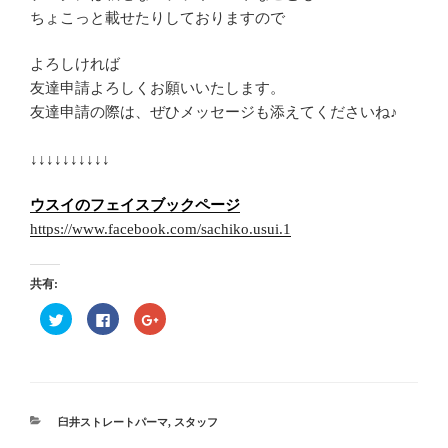
ちょこっと載せたりしておりますので
よろしければ
友達申請よろしくお願いいたします。
友達申請の際は、ぜひメッセージも添えてくださいね♪
↓↓↓↓↓↓↓↓↓↓
ウスイのフェイスブックページ
https://www.facebook.com/sachiko.usui.1
共有:
ク
F
ク
リ
a
リ
ッ
c
ッ
ク
e
ク
し
b
し
て
o
て
T
o
G
w
k
o
i
で
o
t
共
g
カ
臼井ストレートパーマ
,
スタッフ
t
有
l
テ
e
す
e