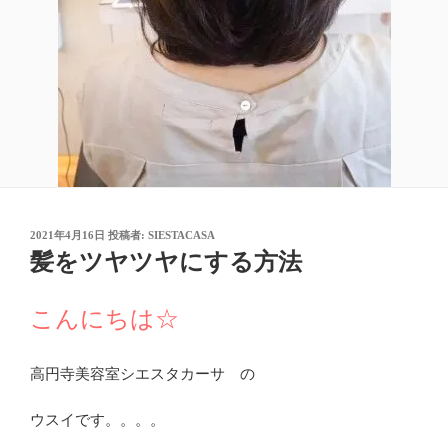
投
2021年4月16日
投稿者:
SIESTACASA
稿
髪をツヤツヤにする方法
日:
こんにちは☆
高円寺美容室シエスタカーサ の
ウスイです。。。。