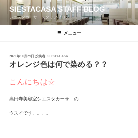
コ
SIESTACASA STAFF BLOG
ン
シエスタカーサ スタッフブログ
テ
ン
ツ
メニュー
へ
ス
キ
投
2020年10月29日
投稿者:
SIESTACASA
稿
ッ
オレンジ色は何で染める？？
日:
プ
こんにちは☆
高円寺美容室シエスタカーサ の
ウスイです。。。。