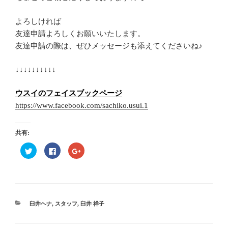
よろしければ
友達申請よろしくお願いいたします。
友達申請の際は、ぜひメッセージも添えてくださいね♪
↓↓↓↓↓↓↓↓↓↓
ウスイのフェイスブックページ
https://www.facebook.com/sachiko.usui.1
共有:
ク
F
ク
リ
a
リ
ッ
c
ッ
ク
e
ク
し
b
し
て
o
て
T
o
G
w
k
o
i
で
o
t
共
g
カ
臼井ヘナ
,
スタッフ
,
臼井 祥子
t
有
l
テ
e
す
e
r
る
+
ゴ