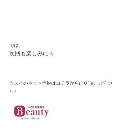
では、
次回も楽しみに☆
ウスイのネット予約はコチラから(ﾟ０ﾟ)(｡_｡)ﾍﾟｺｯ
↓↓↓