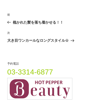
で
に
で
リ
共
は
共
有
ク
有
ー
(
リ
(
投
新
ッ
新
し
ク
し
過
前
い
し
い
稿
ウ
て
ウ
去
梳かれた髪を落ち着かせる！！
ィ
く
ィ
ナ
ン
だ
ン
の
ド
さ
ド
ビ
ウ
い
ウ
投
次
次
で
(
で
開
新
開
稿
ゲ
の
大き目ワンカールなロングスタイル☆
き
し
き
ま
い
ま
投
ー
す
ウ
す
)
ィ
)
稿
シ
ン
ド
ウ
ョ
で
開
予約電話
ン
き
ま
03-3314-6877
す
)