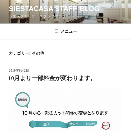
コ
SIESTACASA STAFF BLOG
ン
シエスタカーサ スタッフブログ
テ
ン
ツ
メニュー
へ
ス
キ
カテゴリー: その他
ッ
プ
投
2019年9月2日
稿
10月より一部料金が変わります。
日: